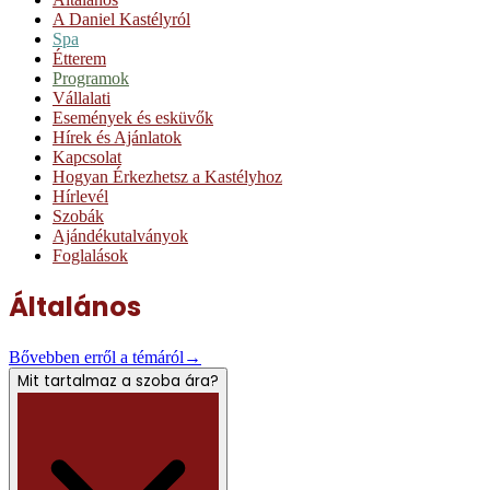
A Daniel Kastélyról
Spa
Étterem
Programok
Vállalati
Események és esküvők
Hírek és Ajánlatok
Kapcsolat
Hogyan Érkezhetsz a Kastélyhoz
Hírlevél
Szobák
Ajándékutalványok
Foglalások
Általános
Bővebben erről a témáról
→
Mit tartalmaz a szoba ára?