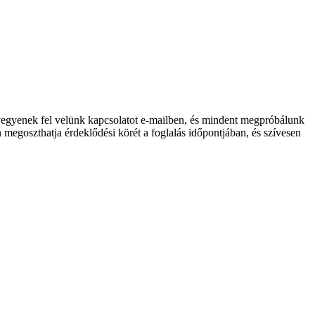
k, vegyenek fel velünk kapcsolatot e-mailben, és mindent megpróbálunk
egoszthatja érdeklődési körét a foglalás időpontjában, és szívesen