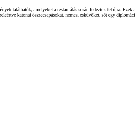
mények találhatók, amelyeket a restaurálás során fedeztek fel újra. Ezek
 beleértve katonai összecsapásokat, nemesi esküvőket, sőt egy diplomáci