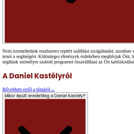
Nem üzemeltetünk rendszeres reptéri szállítási szolgáltatást; azonban
tenni a segítségért. Különleges élmények érdekében meghívjuk Önt, h
segítünk személyre szabott programot összeállítani az Ön tartózkodás
A Daniel Kastélyról
Bővebben erről a témáról
→
Mikor épült eredetileg a Daniel Kastély?