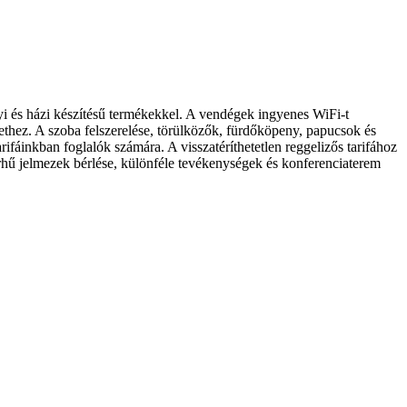
yi és házi készítésű termékekkel. A vendégek ingyenes WiFi-t
lethez. A szoba felszerelése, törülközők, fürdőköpeny, papucsok és
fáinkban foglalók számára. A visszatéríthetetlen reggelizős tarifához
orhű jelmezek bérlése, különféle tevékenységek és konferenciaterem