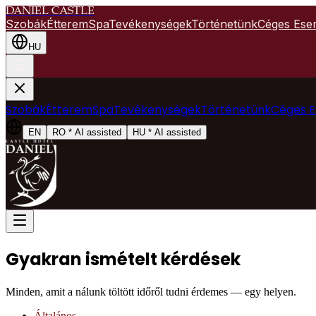
DANIEL CASTLE
Szobák
Étterem
Spa
Tevékenységek
Történetünk
Céges Ese
HU
Szobák
Étterem
Spa
Tevékenységek
Történetünk
Céges 
EN
RO
*
AI assisted
HU
*
AI assisted
Gyakran ismételt kérdések
Minden, amit a nálunk töltött időről tudni érdemes — egy helyen.
Általános