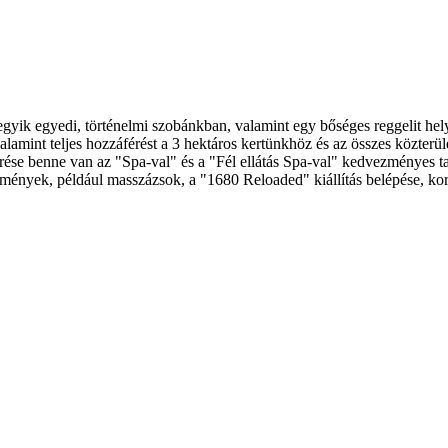
gyik egyedi, történelmi szobánkban, valamint egy bőséges reggelit hel
alamint teljes hozzáférést a 3 hektáros kertünkhöz és az összes közterü
se benne van az "Spa-val" és a "Fél ellátás Spa-val" kedvezményes tari
 élmények, például masszázsok, a "1680 Reloaded" kiállítás belépése, k