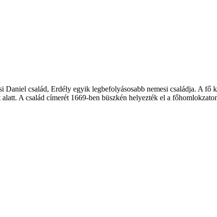
i Daniel család, Erdély egyik legbefolyásosabb nemesi családja. A fő ka
t alatt. A család címerét 1669-ben büszkén helyezték el a főhomlokzato