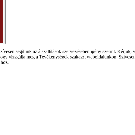
 szívesen segítünk az átszállítások szervezésében igény szerint. Kérjü
ogy vizsgálja meg a Tevékenységek szakaszt weboldalunkon. Szívesen m
ához.