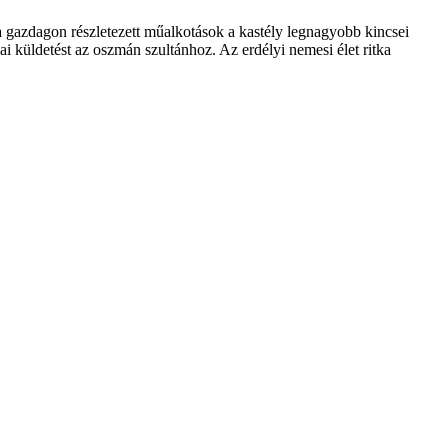
 a gazdagon részletezett műalkotások a kastély legnagyobb kincsei
ai küldetést az oszmán szultánhoz. Az erdélyi nemesi élet ritka