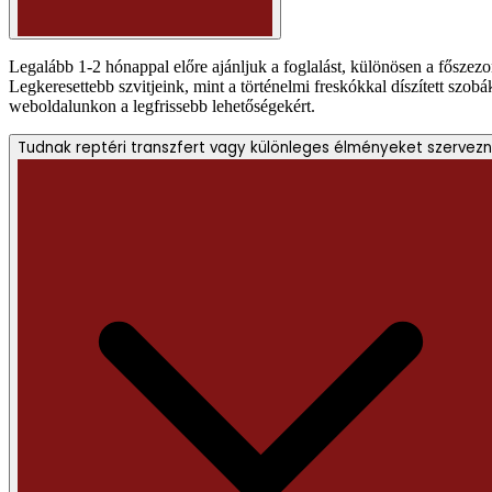
Legalább 1-2 hónappal előre ajánljuk a foglalást, különösen a főszez
Legkeresettebb szvitjeink, mint a történelmi freskókkal díszített szob
weboldalunkon a legfrissebb lehetőségekért.
Tudnak reptéri transzfert vagy különleges élményeket szervezn