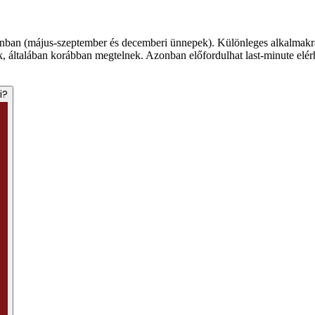
onban (május-szeptember és decemberi ünnepek). Különleges alkalmakra v
ák, általában korábban megtelnek. Azonban előfordulhat last-minute elér
i?