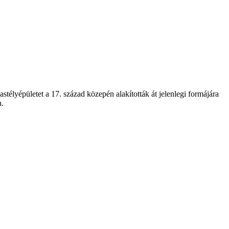
stélyépületet a 17. század közepén alakították át jelenlegi formájára
n.