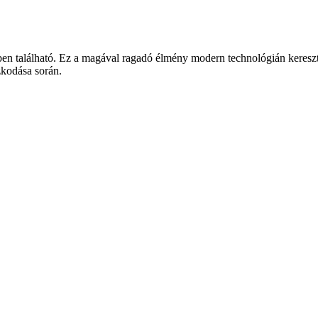
ben található. Ez a magával ragadó élmény modern technológián keresztül
ózkodása során.