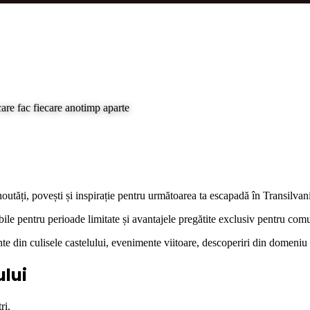
care fac fiecare anotimp aparte
noutăți, povești și inspirație pentru următoarea ta escapadă în Transilvan
bile pentru perioade limitate și avantajele pregătite exclusiv pentru comu
 din culisele castelului, evenimente viitoare, descoperiri din domeniu și t
ului
ri.