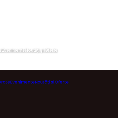
e
Evenimente
Noutăți și Oferte
orate
Evenimente
Noutăți și Oferte