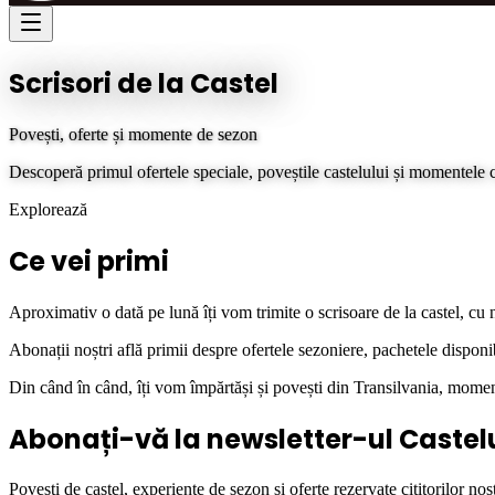
Scrisori de la Castel
Povești, oferte și momente de sezon
Descoperă primul ofertele speciale, poveștile castelului și momentele 
Explorează
Ce vei primi
Aproximativ o dată pe lună îți vom trimite o scrisoare de la castel, cu 
Abonații noștri află primii despre ofertele sezoniere, pachetele disponi
Din când în când, îți vom împărtăși și povești din Transilvania, momente
Abonați-vă la newsletter-ul Castel
Povești de castel, experiențe de sezon și oferte rezervate cititorilor noșt