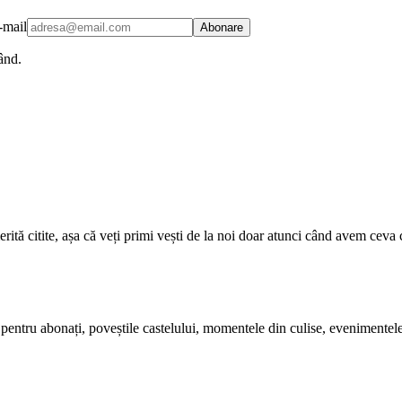
-mail
Abonare
ând.
ită citite, așa că veți primi vești de la noi doar atunci când avem ceva 
v pentru abonați, poveștile castelului, momentele din culise, evenimentele