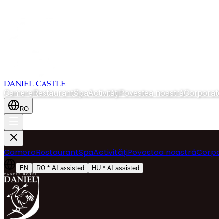
DANIEL CASTLE
Camere
Restaurant
Spa
Activități
Povestea noastră
Corporat
RO
Camere
Restaurant
Spa
Activități
Povestea noastră
Corp
EN
RO
*
AI assisted
HU
*
AI assisted